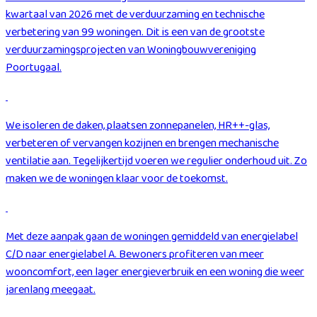
kwartaal van 2026 met de verduurzaming en technische
verbetering van 99 woningen. Dit is een van de grootste
verduurzamingsprojecten van Woningbouwvereniging
Poortugaal.
We isoleren de daken, plaatsen zonnepanelen, HR++-glas,
verbeteren of vervangen kozijnen en brengen mechanische
ventilatie aan. Tegelijkertijd voeren we regulier onderhoud uit. Zo
maken we de woningen klaar voor de toekomst.
Met deze aanpak gaan de woningen gemiddeld van energielabel
C/D naar energielabel A. Bewoners profiteren van meer
wooncomfort, een lager energieverbruik en een woning die weer
jarenlang meegaat.