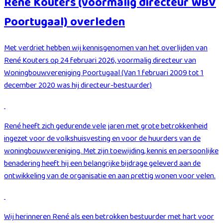
René Kouters (voormalig directeur WBV
Poortugaal) overleden
Met verdriet hebben wij kennisgenomen van het overlijden van
René Kouters op 24 februari 2026, voormalig directeur van
Woningbouwvereniging Poortugaal (Van 1 februari 2009 tot 1
december 2020 was hij directeur-bestuurder)
René heeft zich gedurende vele jaren met grote betrokkenheid
ingezet voor de volkshuisvesting en voor de huurders van de
woningbouwvereniging. Met zijn toewijding, kennis en persoonlijke
benadering heeft hij een belangrijke bijdrage geleverd aan de
ontwikkeling van de organisatie en aan prettig wonen voor velen.
Wij herinneren René als een betrokken bestuurder met hart voor