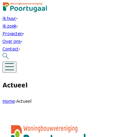
Ik huur
•
Ik zoek
•
Projecten
•
Over ons
•
Contact
•
Actueel
Home
Actueel