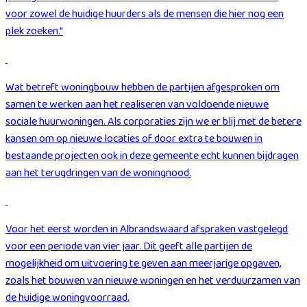
voor zowel de huidige huurders als de mensen die hier nog een
plek zoeken.”
Wat betreft woningbouw hebben de partijen afgesproken om
samen te werken aan het realiseren van voldoende nieuwe
sociale huurwoningen. Als corporaties zijn we er blij met de betere
kansen om op nieuwe locaties of door extra te bouwen in
bestaande projecten ook in deze gemeente echt kunnen bijdragen
aan het terugdringen van de woningnood.
Voor het eerst worden in Albrandswaard afspraken vastgelegd
voor een periode van vier jaar. Dit geeft alle partijen de
mogelijkheid om uitvoering te geven aan meerjarige opgaven,
zoals het bouwen van nieuwe woningen en het verduurzamen van
de huidige woningvoorraad.