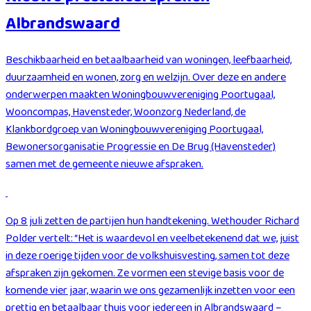
Albrandswaard
Beschikbaarheid en betaalbaarheid van woningen, leefbaarheid,
duurzaamheid en wonen, zorg en welzijn. Over deze en andere
onderwerpen maakten Woningbouwvereniging Poortugaal,
Wooncompas, Havensteder, Woonzorg Nederland, de
Klankbordgroep van Woningbouwvereniging Poortugaal,
Bewonersorganisatie Progressie en De Brug (Havensteder)
samen met de gemeente nieuwe afspraken.
Op 8 juli zetten de partijen hun handtekening. Wethouder Richard
Polder vertelt: “Het is waardevol en veelbetekenend dat we, juist
in deze roerige tijden voor de volkshuisvesting, samen tot deze
afspraken zijn gekomen. Ze vormen een stevige basis voor de
komende vier jaar, waarin we ons gezamenlijk inzetten voor een
prettig en betaalbaar thuis voor iedereen in Albrandswaard –