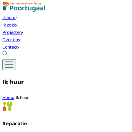
Ik huur
•
Ik zoek
•
Projecten
•
Over ons
•
Contact
•
Ik huur
Home
Ik huur
Reparatie