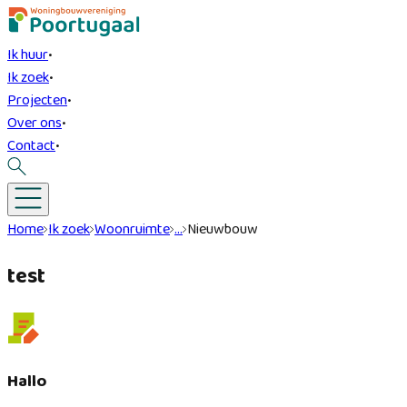
Ik huur
•
Ik zoek
•
Projecten
•
Over ons
•
Contact
•
Home
Ik zoek
Woonruimte
…
Nieuwbouw
test
Hallo