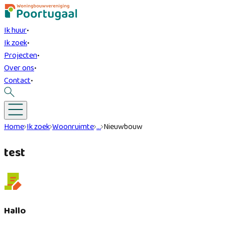
Ik huur
•
Ik zoek
•
Projecten
•
Over ons
•
Contact
•
Home
Ik zoek
Woonruimte
…
Nieuwbouw
test
Hallo