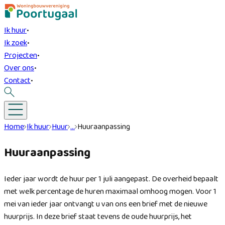
Ik huur
•
Ik zoek
•
Projecten
•
Over ons
•
Contact
•
Home
Ik huur
Huur
…
Huuraanpassing
Huuraanpassing
Ieder jaar wordt de huur per 1 juli aangepast. De overheid bepaalt
met welk percentage de huren maximaal omhoog mogen. Voor 1
mei van ieder jaar ontvangt u van ons een brief met de nieuwe
huurprijs. In deze brief staat tevens de oude huurprijs, het