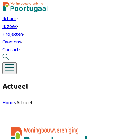
Ik huur
•
Ik zoek
•
Projecten
•
Over ons
•
Contact
•
Actueel
Home
Actueel