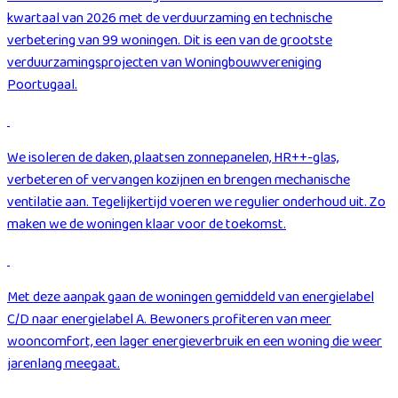
kwartaal van 2026 met de verduurzaming en technische
verbetering van 99 woningen. Dit is een van de grootste
verduurzamingsprojecten van Woningbouwvereniging
Poortugaal.
We isoleren de daken, plaatsen zonnepanelen, HR++-glas,
verbeteren of vervangen kozijnen en brengen mechanische
ventilatie aan. Tegelijkertijd voeren we regulier onderhoud uit. Zo
maken we de woningen klaar voor de toekomst.
Met deze aanpak gaan de woningen gemiddeld van energielabel
C/D naar energielabel A. Bewoners profiteren van meer
wooncomfort, een lager energieverbruik en een woning die weer
jarenlang meegaat.