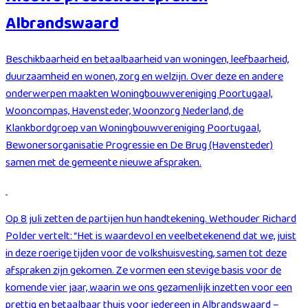
Albrandswaard
Beschikbaarheid en betaalbaarheid van woningen, leefbaarheid,
duurzaamheid en wonen, zorg en welzijn. Over deze en andere
onderwerpen maakten Woningbouwvereniging Poortugaal,
Wooncompas, Havensteder, Woonzorg Nederland, de
Klankbordgroep van Woningbouwvereniging Poortugaal,
Bewonersorganisatie Progressie en De Brug (Havensteder)
samen met de gemeente nieuwe afspraken.
Op 8 juli zetten de partijen hun handtekening. Wethouder Richard
Polder vertelt: “Het is waardevol en veelbetekenend dat we, juist
in deze roerige tijden voor de volkshuisvesting, samen tot deze
afspraken zijn gekomen. Ze vormen een stevige basis voor de
komende vier jaar, waarin we ons gezamenlijk inzetten voor een
prettig en betaalbaar thuis voor iedereen in Albrandswaard –