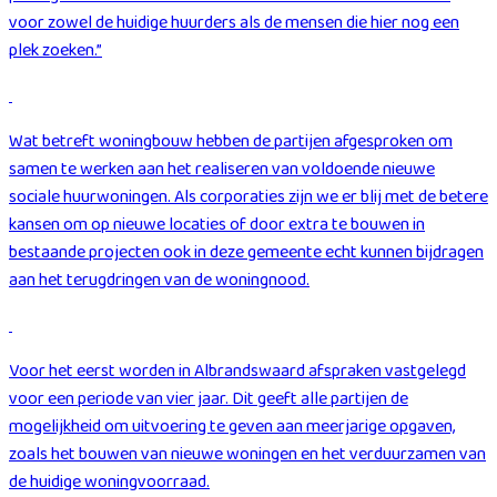
voor zowel de huidige huurders als de mensen die hier nog een
plek zoeken.”
Wat betreft woningbouw hebben de partijen afgesproken om
samen te werken aan het realiseren van voldoende nieuwe
sociale huurwoningen. Als corporaties zijn we er blij met de betere
kansen om op nieuwe locaties of door extra te bouwen in
bestaande projecten ook in deze gemeente echt kunnen bijdragen
aan het terugdringen van de woningnood.
Voor het eerst worden in Albrandswaard afspraken vastgelegd
voor een periode van vier jaar. Dit geeft alle partijen de
mogelijkheid om uitvoering te geven aan meerjarige opgaven,
zoals het bouwen van nieuwe woningen en het verduurzamen van
de huidige woningvoorraad.