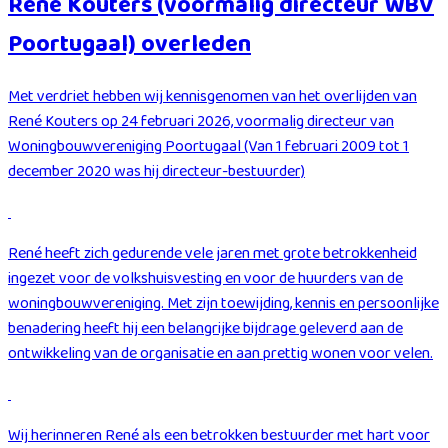
René Kouters (voormalig directeur WBV
Poortugaal) overleden
Met verdriet hebben wij kennisgenomen van het overlijden van
René Kouters op 24 februari 2026, voormalig directeur van
Woningbouwvereniging Poortugaal (Van 1 februari 2009 tot 1
december 2020 was hij directeur-bestuurder)
René heeft zich gedurende vele jaren met grote betrokkenheid
ingezet voor de volkshuisvesting en voor de huurders van de
woningbouwvereniging. Met zijn toewijding, kennis en persoonlijke
benadering heeft hij een belangrijke bijdrage geleverd aan de
ontwikkeling van de organisatie en aan prettig wonen voor velen.
Wij herinneren René als een betrokken bestuurder met hart voor