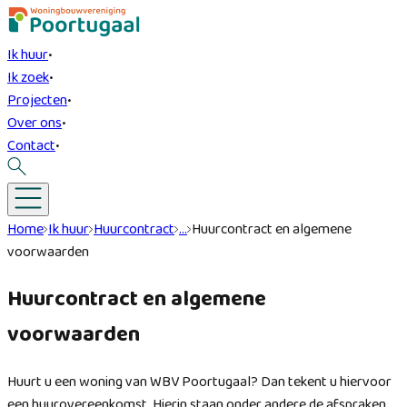
Ik huur
•
Ik zoek
•
Projecten
•
Over ons
•
Contact
•
Home
Ik huur
Huurcontract
…
Huurcontract en algemene
voorwaarden
Huurcontract en algemene
voorwaarden
Huurt u een woning van WBV Poortugaal? Dan tekent u hiervoor
een huurovereenkomst. Hierin staan onder andere de afspraken