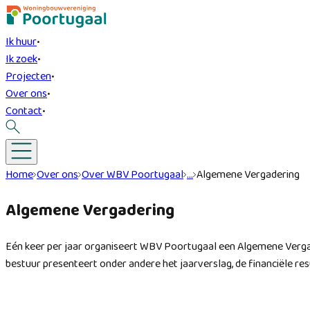
Ik huur
•
Ik zoek
•
Projecten
•
Over ons
•
Contact
•
Home
Over ons
Over WBV Poortugaal
…
Algemene Vergadering
Algemene Vergadering
Eén keer per jaar organiseert WBV Poortugaal een Algemene Verga
bestuur presenteert onder andere het jaarverslag, de financiële re