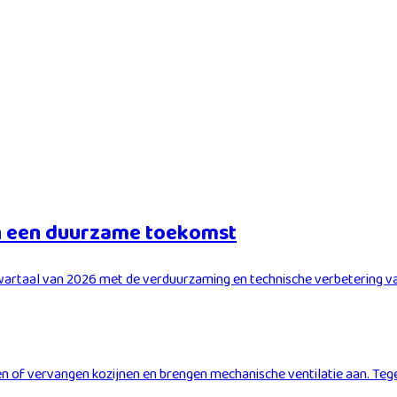
en een duurzame toekomst
rtaal van 2026 met de verduurzaming en technische verbetering van
n of vervangen kozijnen en brengen mechanische ventilatie aan. Tege