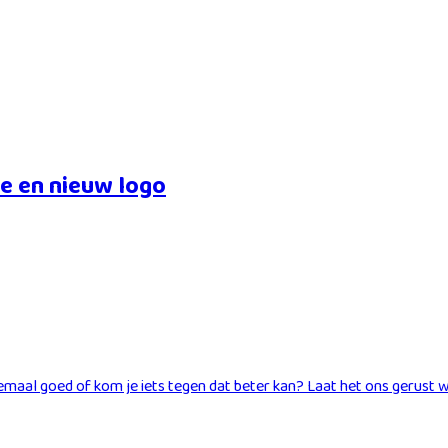
e en nieuw logo
elemaal goed of kom je iets tegen dat beter kan? Laat het ons gerus