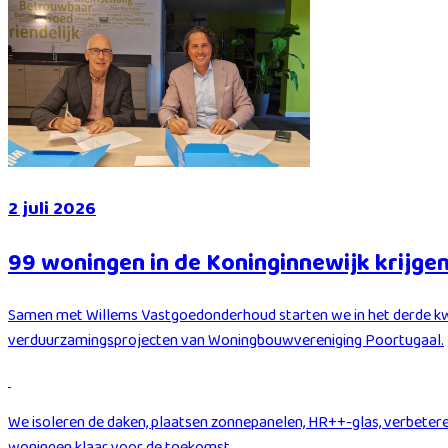
2 juli 2026
99 woningen in de Koninginnewijk krijg
Samen met Willems Vastgoedonderhoud starten we in het derde kwa
verduurzamingsprojecten van Woningbouwvereniging Poortugaal.
We isoleren de daken, plaatsen zonnepanelen, HR++-glas, verbetere
woningen klaar voor de toekomst.