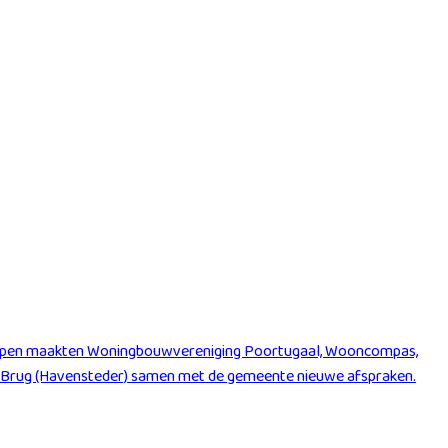
rwerpen maakten Woningbouwvereniging Poortugaal, Wooncompas,
 Brug (Havensteder) samen met de gemeente nieuwe afspraken.