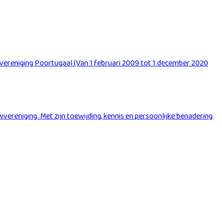
vereniging Poortugaal (Van 1 februari 2009 tot 1 december 2020
ereniging. Met zijn toewijding, kennis en persoonlijke benadering