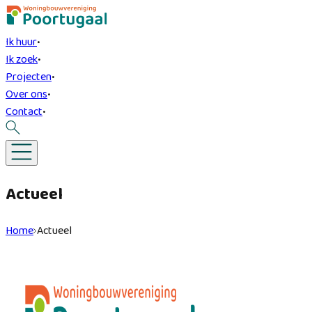
Ik huur
•
Ik zoek
•
Projecten
•
Over ons
•
Contact
•
Actueel
Home
Actueel