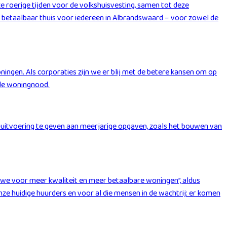
ze roerige tijden voor de volkshuisvesting, samen tot deze
n betaalbaar thuis voor iedereen in Albrandswaard – voor zowel de
gen. Als corporaties zijn we er blij met de betere kansen om op
 de woningnood.
m uitvoering te geven aan meerjarige opgaven, zoals het bouwen van
 we voor meer kwaliteit en meer betaalbare woningen”, aldus
e huidige huurders en voor al die mensen in de wachtrij: er komen