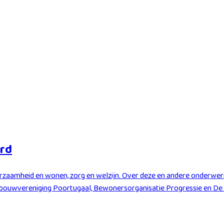
ard
duurzaamheid en wonen, zorg en welzijn. Over deze en andere onde
bouwvereniging Poortugaal, Bewonersorganisatie Progressie en De