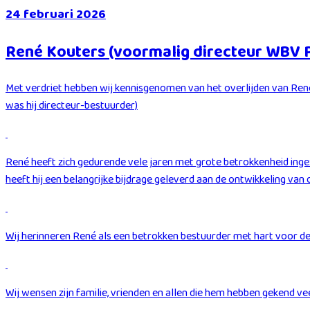
24 februari 2026
René Kouters (voormalig directeur WBV 
Met verdriet hebben wij kennisgenomen van het overlijden van Ren
was hij directeur-bestuurder)
René heeft zich gedurende vele jaren met grote betrokkenheid inge
heeft hij een belangrijke bijdrage geleverd aan de ontwikkeling van
Wij herinneren René als een betrokken bestuurder met hart voor de
Wij wensen zijn familie, vrienden en allen die hem hebben gekend vee