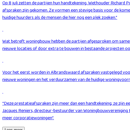
Op 8 juli zetten de partijen hun handtekening. Wethouder Richard Po
afspraken zijn gekomen. Ze vormen een stevige basis voor de komen
huidige huurders als de mensen die hier nog een plek zoeken.”
Wat betreft woningbouw hebben de partijen afgesproken om samen t
nieuwe locaties of door extra te bouwen in bestaande projecten o
Voor het eerst worden in Albrandswaard afspraken vastgelegd voor e
nieuwe woningen en het verduurzamen van de huidige woningvoorr
“Deze prestatieafspraken zijn meer dan een handtekening; ze zijn
Jacques Reniers, directeur-bestuurder van Woningbouwvereniging Po
meer corporatiewoningen”.
Lees meer