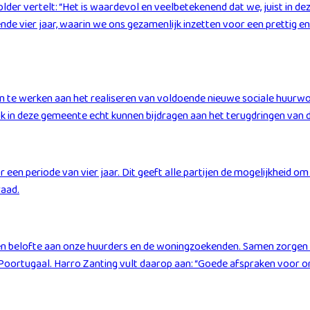
lder vertelt: “Het is waardevol en veelbetekenend dat we, juist in de
de vier jaar, waarin we ons gezamenlijk inzetten voor een prettig e
e werken aan het realiseren van voldoende nieuwe sociale huurwonin
ok in deze gemeente echt kunnen bijdragen aan het terugdringen van
en periode van vier jaar. Dit geeft alle partijen de mogelijkheid o
aad.
 een belofte aan onze huurders en de woningzoekenden. Samen zorgen
ortugaal. Harro Zanting vult daarop aan: “Goede afspraken voor onz