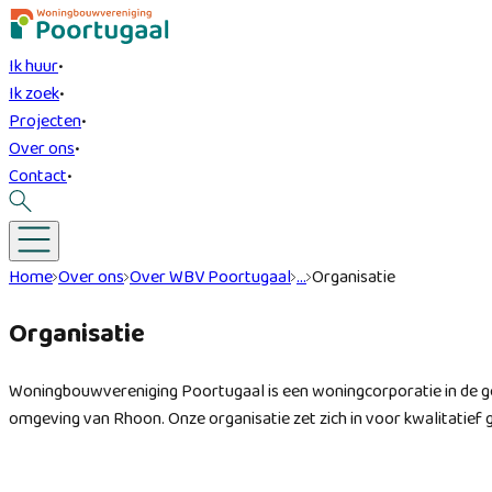
Ik huur
•
Ik zoek
•
Projecten
•
Over ons
•
Contact
•
Home
Over ons
Over WBV Poortugaal
…
Organisatie
Organisatie
Woningbouwvereniging Poortugaal is een woningcorporatie in de g
omgeving van Rhoon. Onze organisatie zet zich in voor kwalitatief